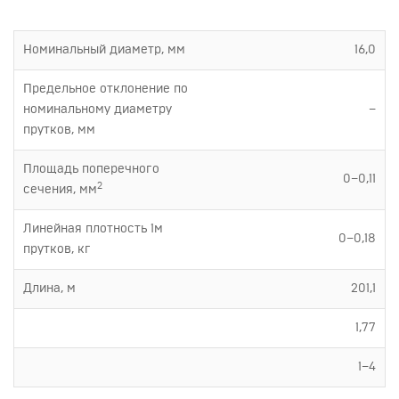
Номинальный диаметр, мм
16,0
Предельное отклонение по
номинальному диаметру
–
прутков, мм
Площадь поперечного
0–0,11
2
сечения, мм
Линейная плотность 1м
0–0,18
прутков, кг
Длина, м
201,1
1,77
1–4