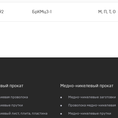
92
БрКМц3-1
М, П, Т, О
вый прокат
Медно-никелевый прокат
иевая проволока
Медно-никелевые заготовки
иевые прутки
Проволока медно-никелевая
евый лист, плита, пластина
Медно-никелевые прутки