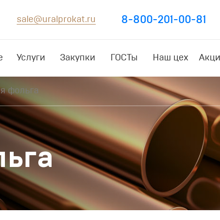
8-800-201-00-81
sale@uralprokat.ru
е
Услуги
Закупки
ГОСТы
Наш цех
Акци
я фольга
льга