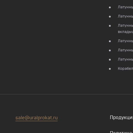
Латунны
Латунн
Латунны
вклады
Латунны
Латунн
Латунны
Корабел
Продукци
sale@uralprokat.ru