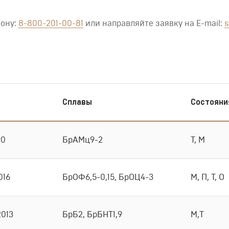
фону:
8-800-201-00-81
или направляйте заявку на E-mail:
s
Сплавы
Состояни
90
БрАМц9-2
Т, М
016
БрОФ6,5-0,15, БрОЦ4-3
М, П, Т, О
2013
БрБ2, БрБНТ1,9
М,Т