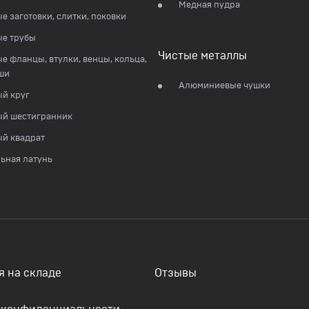
Медная пудра
е заготовки, слитки, поковки
ые трубы
Чистые металлы
е фланцы, втулки, венцы, кольца,
ши
Алюминиевые чушки
й круг
ый шестигранник
й квадрат
ьная латунь
я на складе
Отзывы