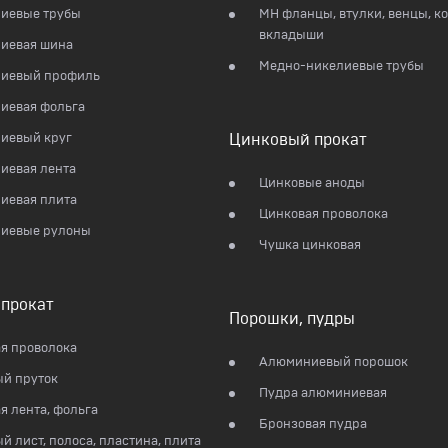
иевые трубы
МН фланцы, втулки, венцы, ко
вкладыши
иевая шина
Медно-никелиевые трубы
иевый профиль
иевая фольга
иевый круг
Цинковый прокат
иевая лента
Цинковые аноды
иевая плита
Цинковая проволока
иевые рулоны
Чушка цинковая
прокат
Порошки, пудры
я проволока
Алюминиевый порошок
й пруток
Пудра алюминиевая
я лента, фольга
Бронзовая пудра
й лист, полоса, пластина, плита