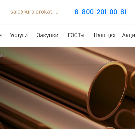
8-800-201-00-81
sale@uralprokat.ru
е
Услуги
Закупки
ГОСТы
Наш цех
Акци
бы