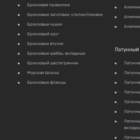
Бронзовая проволока
Алюмин
Бронзовые заготовки: слитки/поковки
Алюмин
Бронзовые чушки
Алюмин
Бронзовый круг
Бронзовые втулки
Латунный 
Бронзовые шайбы, вкладыши
Бронзовый шестигранник
Латунна
Морская бронза
Латунны
Бронзовые фланцы
Латунна
Латунны
Латунны
Латунн
Латунны
вклады
Латунны