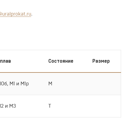
uralprokat.ru
.
плав
Состояние
Размер
Об, М1 и М1р
М
2 и М3
Т