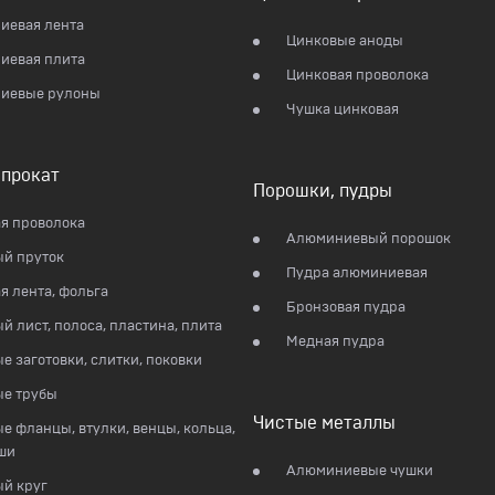
иевая лента
Цинковые аноды
иевая плита
Цинковая проволока
иевые рулоны
Чушка цинковая
прокат
Порошки, пудры
я проволока
Алюминиевый порошок
й пруток
Пудра алюминиевая
я лента, фольга
Бронзовая пудра
й лист, полоса, пластина, плита
Медная пудра
е заготовки, слитки, поковки
ые трубы
Чистые металлы
е фланцы, втулки, венцы, кольца,
ши
Алюминиевые чушки
й круг