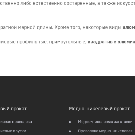
ственно либо естественно состаренные, а также искусс
кратной мерной длины. Кроме того, некоторые виды
алюм
иниевые профильные: прямоугольные,
квадратные алюмин
вый прокат
Медно-никелевый прокат
иевая проволока
Медно-никелевые заготовки
иевые прутки
Проволока медно-никелевая