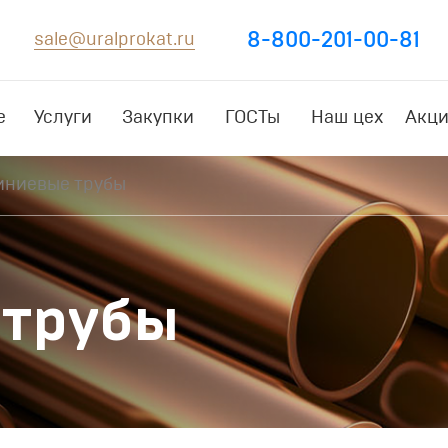
8-800-201-00-81
sale@uralprokat.ru
е
Услуги
Закупки
ГОСТы
Наш цех
Акци
ниевые трубы
трубы