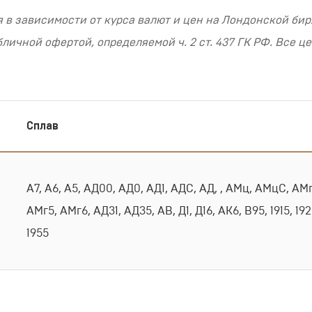
 в зависимости от курса валют и цен на Лондонской бир
чной офертой, определяемой ч. 2 ст. 437 ГК РФ. Все це
Сплав
А7, А6, А5, АД00, АД0, АД1, АДС, АД, , АМц, АМцС, АМ
АМг5, АМг6, АД31, АД35, АВ, Д1, Д16, АК6, В95, 1915, 192
1955