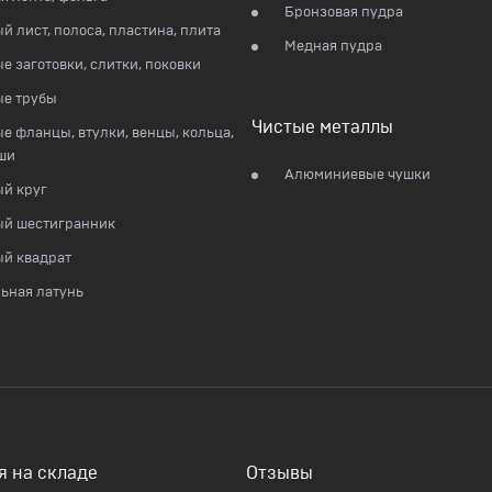
Бронзовая пудра
й лист, полоса, пластина, плита
Медная пудра
е заготовки, слитки, поковки
ые трубы
Чистые металлы
е фланцы, втулки, венцы, кольца,
ши
Алюминиевые чушки
й круг
ый шестигранник
й квадрат
ьная латунь
я на складе
Отзывы