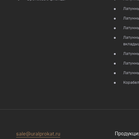
Латунны
Латунны
Латунн
Латунны
вклады
Латунны
Латунн
Латунны
Корабел
Продукци
sale@uralprokat.ru