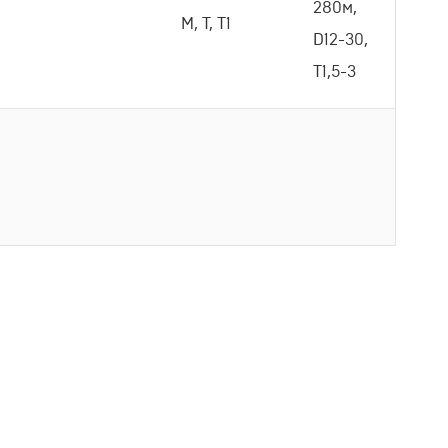
280м,
М, Т, Т1
D12-30,
Т1,5-3