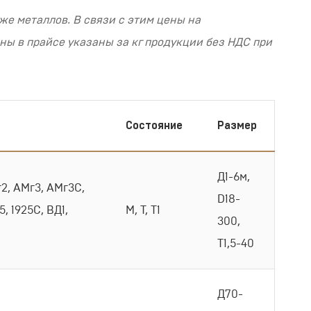
же металлов. В связи с этим цены на
ны в прайсе указаны за кг продукции без НДС при
Состояние
Размер
Д1-6м,
г2, АМг3, АМг3С,
D18-
5, 1925С, ВД1,
М, Т, Т1
300,
Т1,5-40
Д70-