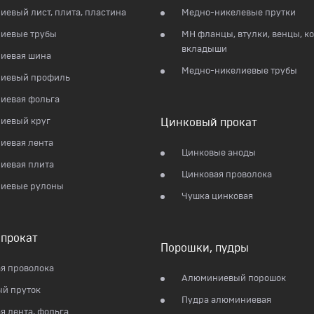
евый лист, плита, пластина
Медно-никелевые прутки
иевые трубы
МН фланцы, втулки, венцы, ко
вкладыши
иевая шина
Медно-никелиевые трубы
иевый профиль
иевая фольга
иевый круг
Цинковый прокат
иевая лента
Цинковые аноды
иевая плита
Цинковая проволока
иевые рулоны
Чушка цинковая
прокат
Порошки, пудры
я проволока
Алюминиевый порошок
й пруток
Пудра алюминиевая
я лента, фольга