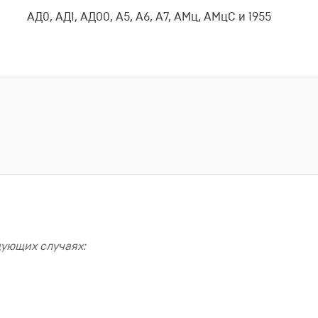
АД0, АД1, АД00, А5, А6, А7, АМц, АМцС и 1955
дующих случаях: