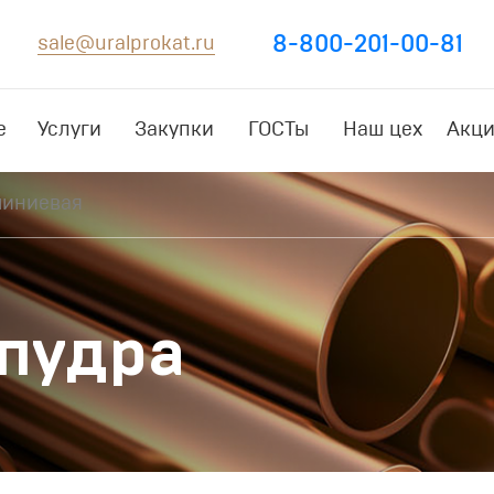
8-800-201-00-81
sale@uralprokat.ru
е
Услуги
Закупки
ГОСТы
Наш цех
Акци
миниевая
пудра