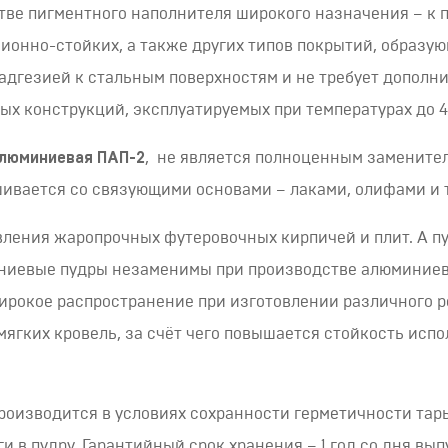
тве пигментного наполнителя широкого назначения – к п
ионно-стойких, а также других типов покрытий, образу
 адгезией к стальным поверхностям и не требует допол
х конструкций, эксплуатируемых при температурах до 4
алюминиевая ПАП-2
, не является полноценным замените
ивается со связующими основами – лаками, олифами и т
вления жаропрочных футеровочных кирпичей и плит. А пу
иниевые пудры незаменимы при производстве алюминиев
 широкое распространение при изготовлении различного 
ягких кровель, за счёт чего повышается стойкость исп
роизводится в условиях сохранности герметичности тар
и в пудру. Гарантийный срок хранения – 1 год со дня вып