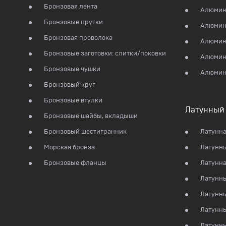
Бронзовая лента
Алюмин
Бронзовые прутки
Алюмин
Бронзовая проволока
Алюмин
Бронзовые заготовки: слитки/поковки
Алюмин
Бронзовые чушки
Алюмин
Бронзовый круг
Бронзовые втулки
Латунный 
Бронзовые шайбы, вкладыши
Бронзовый шестигранник
Латунна
Морская бронза
Латунны
Бронзовые фланцы
Латунна
Латунны
Латунны
Латунн
Латунны