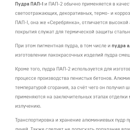
Пудра ПАП-1
и ПАП-2 обычно применяется в качес
светоотражающих, декоративных, термо- и корроз
ПАП-1, она же «Серебрянка», отличается высокой
покрытия служат для термической защиты стальны
При этом пигментная пудра, в том числе и
пудра 
изготовлении лакокрасочных изделий пудра смеш
Кроме того, пудра ПАП-2 используется для изгото
процессе производства пенистых бетонов. Алюм
температурой сгорания, за счёт чего он получил
применяются на заключительных этапах отделки м
излучению.
Транспортировка и хранение алюминиевых пудр п
лучей. Также следует не допускать попадание влаг