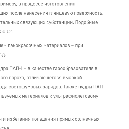
римеру, в процессе изготовления
ющих после нанесения глянцевую поверхность.
нительных связующих субстанций. Подобные
50 С°.
лем лакокрасочных материалов – при
.д.
дра ПАП-1 – в качестве газообразователя в
ого пороха, отличающегося высокой
рода светошумовых зарядов. Также пудры ПАП
ользуемых материалов к ультрафиолетовому
ы и избегания попадания прямых солнечных
уска.