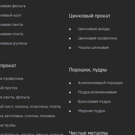
иевая фольга
иевый круг
Цинковый прокат
иевая лента
Цинковые аноды
иевая плита
Цинковая проволока
иевые рулоны
Чушка цинковая
прокат
Порошки, пудры
я проволока
Алюминиевый порошок
й пруток
Пудра алюминиевая
я лента, фольга
Бронзовая пудра
й лист, полоса, пластина, плита
Медная пудра
е заготовки, слитки, поковки
ые трубы
Чистые металлы
е фланцы, втулки, венцы, кольца,