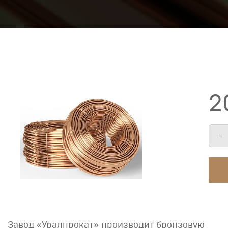
2
-
Завод «Уралпрокат» производит бронзовую