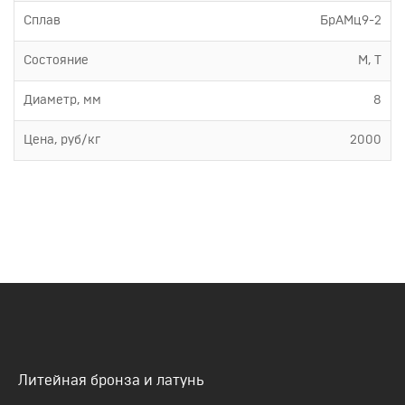
Сплав
БрАМц9-2
Состояние
М, Т
Диаметр, мм
8
Цена, руб/кг
2000
Литейная бронза и латунь